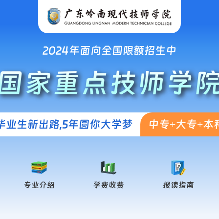
2024年面向全国限额招生中
国家重点技师学
毕业生新出路,5年圆你大学梦
中专+大专+本
专业介绍
学费收费
报读指南