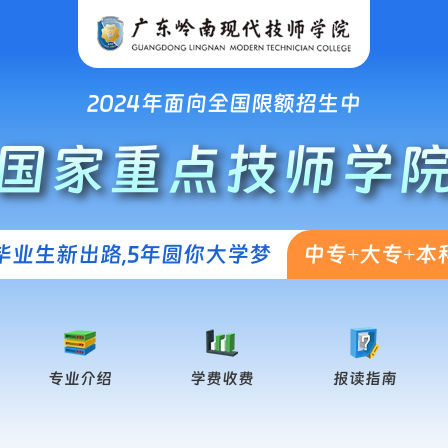
2024年面向全国限额招生中
国家重点技师学
毕业生新出路,5年圆你大学梦
中专+大专+本
专业介绍
学费收费
报读指南