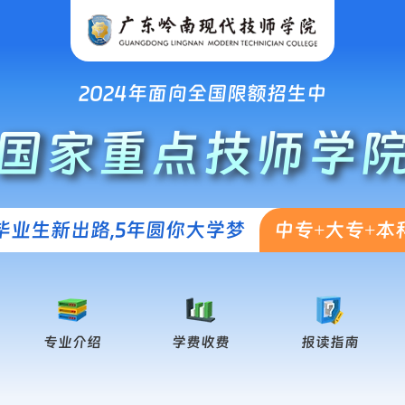
2024年面向全国限额招生中
国家重点技师学
毕业生新出路,5年圆你大学梦
中专+大专+本
专业介绍
学费收费
报读指南