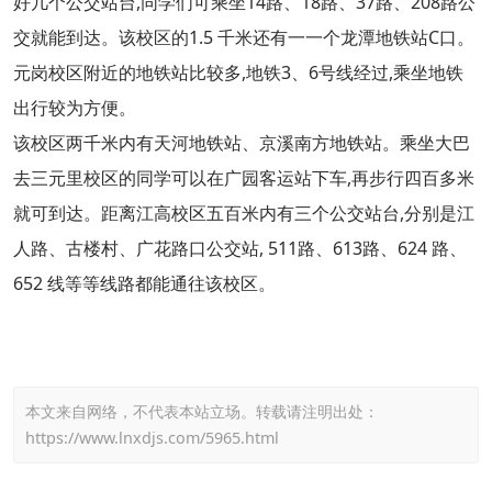
好几个公交站台,同学们可乘坐14路、18路、37路、208路公
交就能到达。该校区的1.5 千米还有一一个龙潭地铁站C口。
元岗校区附近的地铁站比较多,地铁3、6号线经过,乘坐地铁
出行较为方便。
该校区两千米内有天河地铁站、京溪南方地铁站。乘坐大巴
去三元里校区的同学可以在广园客运站下车,再步行四百多米
就可到达。距离江高校区五百米内有三个公交站台,分别是江
人路、古楼村、广花路口公交站, 511路、613路、624 路、
652 线等等线路都能通往该校区。
本文来自网络，不代表本站立场。转载请注明出处：
https://www.lnxdjs.com/5965.html